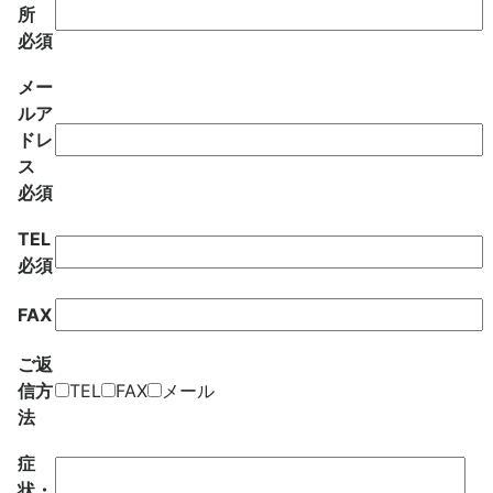
所
必須
メー
ルア
ドレ
ス
必須
TEL
必須
FAX
ご返
信方
TEL
FAX
メール
法
症
状・