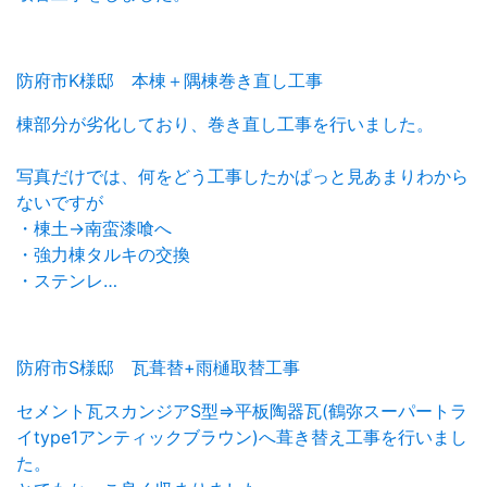
防府市K様邸 本棟＋隅棟巻き直し工事
棟部分が劣化しており、巻き直し工事を行いました。
写真だけでは、何をどう工事したかぱっと見あまりわから
ないですが
・棟土→南蛮漆喰へ
・強力棟タルキの交換
・ステンレ…
防府市S様邸 瓦葺替+雨樋取替工事
セメント瓦スカンジアS型⇒平板陶器瓦(鶴弥スーパートラ
イtype1アンティックブラウン)へ葺き替え工事を行いまし
た。