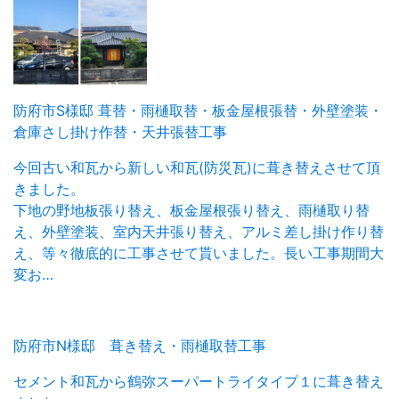
防府市S様邸 葺替・雨樋取替・板金屋根張替・外壁塗装・
倉庫さし掛け作替・天井張替工事
今回古い和瓦から新しい和瓦(防災瓦)に葺き替えさせて頂
きました。
下地の野地板張り替え、板金屋根張り替え、雨樋取り替
え、外壁塗装、室内天井張り替え、アルミ差し掛け作り替
え、等々徹底的に工事させて貰いました。長い工事期間大
変お…
防府市N様邸 葺き替え・雨樋取替工事
セメント和瓦から鶴弥スーパートライタイプ１に葺き替え