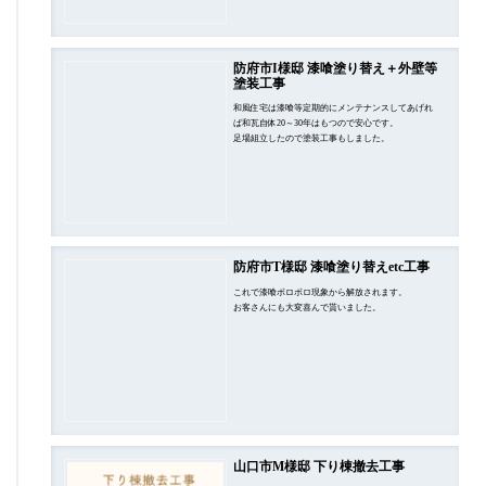
防府市I様邸 漆喰塗り替え＋外壁等
塗装工事
和風住宅は漆喰等定期的にメンテナンスしてあげれ
ば和瓦自体20～30年はもつので安心です。
足場組立したので塗装工事もしました。
防府市T様邸 漆喰塗り替えetc工事
これで漆喰ボロボロ現象から解放されます。
お客さんにも大変喜んで貰いました。
山口市M様邸 下り棟撤去工事