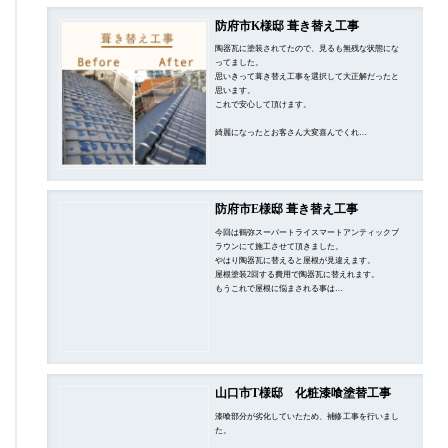
防府市K様邸 葺き替え工事
陶器瓦に塗装されてたので、見るも無残な状態にな
ってました。
思いきって葺き替え工事を選択して大正解だったと
思います。
これで安心して頂けます。
綺麗になったとお客さん大変喜んでくれ…
防府市E様邸 葺き替え工事
今回は鶴弥スーパートライスマートアンティックブ
ラウンにて施工させて頂きました。
やはり陶器瓦に替えると屋根が見違えます。
屋根塗装2回する費用で陶器瓦に替えれます。
もうこれで屋根に悩まされる事は…
山口市T様邸 化粧漆喰塗替工事
漆喰部分が劣化していたため、補修工事を行いまし
た。