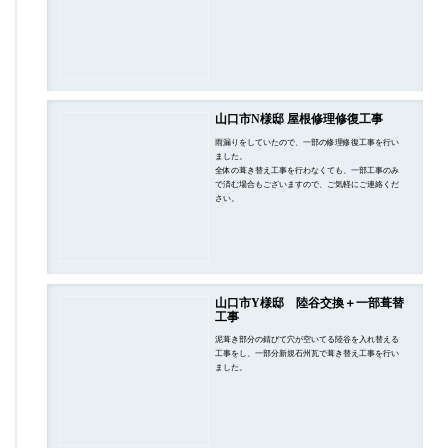
山口市N様邸 屋根修理修復工事
雨漏りをしていたので、一部の修理修復工事を行い
ました。
全体の葺き替え工事を行わなくても、一部工事のみ
で済む場合もございますので、ご気軽にご連絡くだ
さい。
山口市Y様邸 陸谷交換＋一部葺替
工事
泥葺き部分の錆びて穴が空いてる陸谷を入れ替える
工事をし、一部分新規石州瓦で葺き替え工事を行い
ました。