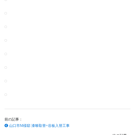
前の記事：
山口市M様邸 漆喰取替+谷板入替工事