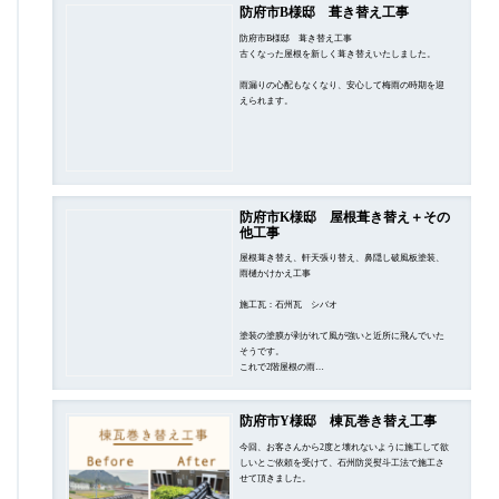
防府市B様邸 葺き替え工事
防府市B様邸 葺き替え工事
古くなった屋根を新しく葺き替えいたしました。
雨漏りの心配もなくなり、安心して梅雨の時期を迎
えられます。
防府市K様邸 屋根葺き替え＋その
他工事
屋根葺き替え、軒天張り替え、鼻隠し破風板塗装、
雨樋かけかえ工事
施工瓦：石州瓦 シバオ
塗装の塗膜が剥がれて風が強いと近所に飛んでいた
そうです。
これで2階屋根の雨…
防府市Y様邸 棟瓦巻き替え工事
今回、お客さんから2度と壊れないように施工して欲
しいとご依頼を受けて、石州防災熨斗工法で施工さ
せて頂きました。