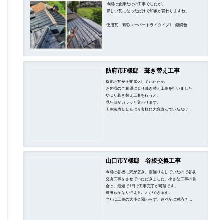
今回は倉庫だけの工事でしたが、
新しい瓦になっただけで印象が変わりますね。
使用瓦 鶴弥スーパートライタイプ1 銀鱗色
防府市F様邸 葺き替え工事
従来の瓦が大変劣化していたため
お客様のご希望により葺き替え工事を行いました。
やはり葺き替え工事を行うと、
見た目がガラッと変わります。
工事完成とともにお客様に大変喜んでいただけ…
山口市Y様邸 谷板交換工事
今回は谷板に穴が空き、雨漏りをしていたので谷板
交換工事をさせていただきました。小さな工事の場
合は、最短で1日で工事完了が可能です。
費用もかなり抑えることができます。
当社は工事の大小に関わらず、速やかに対応さ…