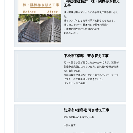
T神社様社務所 棟・隅棟巻き替え
工事
棟・隅棟が傷んでいたため巻き替え工事を行いまし
た。
棟をシンプルにする事で予算も押さえられます。
棟を根こそぎやり替えたので長年の雨漏り
、漆喰の剥がれから解放されます。
お客さんに…
下松市F様邸 葺き替え工事
元々の瓦もさほど悪くはなかったのですが、製品が
製造中止廃盤になっていた為、割れ瓦の修繕が出来
ない状態でした。
今回は製造中止にならない「鶴弥スーパートライタ
イプ１」にて施工させて頂きました。
メンテナンスの必要…
防府市J様邸宅 葺き替え工事
防府市J様邸宅 葺き替え工事
今回の施工