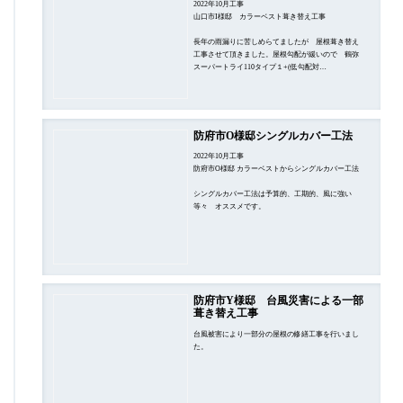
2022年10月工事
山口市I様邸 カラーベスト葺き替え工事
長年の雨漏りに苦しめらてましたが 屋根葺き替え
工事させて頂きました。屋根勾配が緩いので 鶴弥
スーパートライ110タイプ１+(低勾配対…
防府市O様邸シングルカバー工法
2022年10月工事
防府市O様邸 カラーベストからシングルカバー工法
シングルカバー工法は予算的、工期的、風に強い
等々 オススメです。
防府市Y様邸 台風災害による一部
葺き替え工事
台風被害により一部分の屋根の修繕工事を行いまし
た。