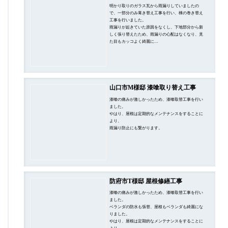
明かり取りのガラス瓦から雨漏りしていましたの
で、一部分のみ葺き替え工事を行い、棟の巻き替え
工事を行いました。
雨漏りが起きていた原因をなくし、下地部分から新
しく張り替えたため、雨漏りの心配はなくなり、見
た目もカッコよく綺麗に…
山口市M様邸 漆喰取り替え工事
漆喰の痛みが激しかったため、漆喰取替工事を行い
ました。
やはり、屋根は定期的なメンテナンスをすることに
より、
雨漏り防止にも繋がります。
防府市T様邸 屋根修繕工事
漆喰の痛みが激しかったため、漆喰取替工事を行い
ました。
ベランダの防水も張替、屋根もベランダも綺麗にな
りました。
やはり、屋根は定期的なメンテナンスをすることに