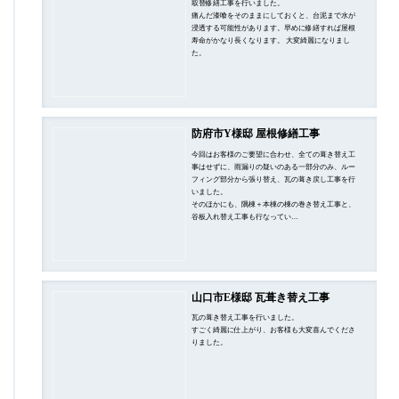
取替修繕工事を行いました。
痛んだ漆喰をそのままにしておくと、台泥まで水が
浸透する可能性があります。早めに修繕すれば屋根
寿命がかなり長くなります。 大変綺麗になりまし
た。
防府市Y様邸 屋根修繕工事
今回はお客様のご要望に合わせ、全ての葺き替え工
事はせずに、雨漏りの疑いのある一部分のみ、ルー
フィング部分から張り替え、瓦の葺き戻し工事を行
いました。
そのほかにも、隅棟＋本棟の棟の巻き替え工事と、
谷板入れ替え工事も行なってい…
山口市E様邸 瓦葺き替え工事
瓦の葺き替え工事を行いました。
すごく綺麗に仕上がり、お客様も大変喜んでくださ
りました。