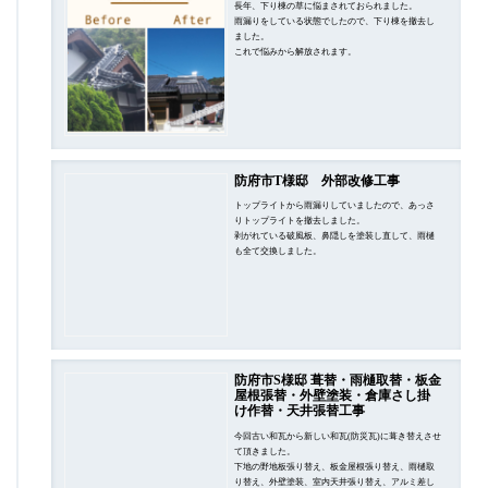
長年、下り棟の草に悩まされておられました。
雨漏りをしている状態でしたので、下り棟を撤去し
ました。
これで悩みから解放されます。
防府市T様邸 外部改修工事
トップライトから雨漏りしていましたので、あっさ
りトップライトを撤去しました。
剥がれている破風板、鼻隠しを塗装し直して、雨樋
も全て交換しました。
防府市S様邸 葺替・雨樋取替・板金
屋根張替・外壁塗装・倉庫さし掛
け作替・天井張替工事
今回古い和瓦から新しい和瓦(防災瓦)に葺き替えさせ
て頂きました。
下地の野地板張り替え、板金屋根張り替え、雨樋取
り替え、外壁塗装、室内天井張り替え、アルミ差し