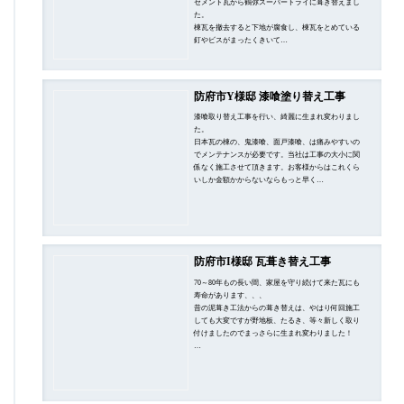
セメント瓦から鶴弥スーパートライに葺き替えまし
た。
棟瓦を撤去すると下地が腐食し、棟瓦をとめている
釘やビスがまったくきいて…
防府市Y様邸 漆喰塗り替え工事
漆喰取り替え工事を行い、綺麗に生まれ変わりまし
た。
日本瓦の棟の、鬼漆喰、面戸漆喰、は痛みやすいの
でメンテナンスが必要です。当社は工事の大小に関
係なく施工させて頂きます。お客様からはこれくら
いしか金額かからないならもっと早く…
防府市I様邸 瓦葺き替え工事
70～80年もの長い間、家屋を守り続けて来た瓦にも
寿命があります、、、
昔の泥葺き工法からの葺き替えは、やはり何回施工
しても大変ですが野地板、たるき、等々新しく取り
付けましたのでまっさらに生まれ変わりました！
…