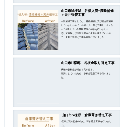
山口市M様邸 谷板入替+漆喰補修
＋天井張替工事
今回屋根工事としては、谷板銅板に穴が開き雨漏り
していましたので、谷板の入れ替え工事と、古くな
って劣化していた漆喰部分の補修を行いました。
そして雨漏りが原因で室内の天井が痛んでいたの
で、天井の張替え工事も同時に行いました。
山口市H様邸 谷板金取り替え工事
鉄板の谷板金が錆びて穴が空き、
雨漏りしていたため、谷板金取替工事を行いまし
た。
山口市N様邸 倉庫葺き替え工事
従来の瓦の劣化のため、葺き替え工事を行いまし
た。