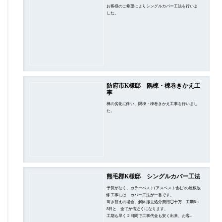
お客様のご希望によりシングルカバー工法を行いま
した。
防府市K様邸 隅棟・棟巻きかえ工
事
棟の劣化に伴い、隅棟・棟巻きかえ工事を行いまし
た。
熊毛郡K様邸 シングルカバー工法
予算がなく、カラーベスト(アスベスト含む)の屋根改
修工事には カバー工法が一番です。
葺き替えの場合、解体撤去処分費用◯十万 工期6～
8日と 全てが倍近くになります。
工期も早く２日間で工事代金も安く出来、お客…