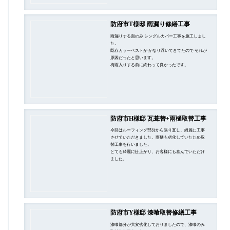
防府市T様邸 雨漏り修繕工事
雨漏りする面のみ シングルカバー工事を施工しまし
た。
既存カラーベストが かなり浮いてきてたので それが
原因だったと思います。
梅雨入りする前に終わって良かったです。
防府市H様邸 瓦葺替+雨樋取替工事
今回はルーフィング部分から張り直し、綺麗に工事
させていただきました。雨樋も劣化していたため取
替工事を行いました。
とても綺麗に仕上がり、お客様にも喜んでいただけ
ました。
防府市Y様邸 漆喰取替修繕工事
漆喰部分が大変劣化しておりましたので、漆喰のみ