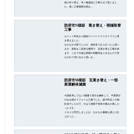
掛け作り替え、等々徹底的に工事させて貰いまし
た。長い工事期間大変お…
防府市N様邸 葺き替え・雨樋取替
工事
セメント和瓦から鶴弥スーパートライタイプ１に葺
き替えました。
なかなか大変でしたが 格好良く仕上がったと思い
ます。塗装を二回塗る費用で 瓦葺き替え工事出来
ます。これで今後は塗膜の剥離等ありませんので安
心されて頂けるかと思いま…
防府市M様邸 瓦葺き替え・一部
家屋解体減築
今回使用してない2階建て部分を解体して、平屋部分
のみを残すリフォーム工事でした。築70年近くの御
住居でしたので、やはり屋根下地等の痛みが激しか
ったです。
イロイロ苦労しましたが、なかなか素敵な感じに仕
上がった…