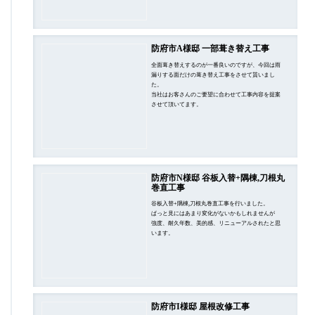
防府市A様邸 一部葺き替え工事
全面葺き替えするのが一番良いのですが、今回は雨
漏りする面だけの葺き替え工事をさせて貰いまし
た。
当社はお客さんのご要望に合わせて工事内容を提案
させて頂いてます。
防府市N様邸 谷板入替+隅棟,刀根丸
巻直工事
谷板入替+隅棟,刀根丸巻直工事を行いました。
ぱっと見にはあまり変化がないかもしれませんが
強度、耐久年数、美的感、リニューアルされたと思
います。
防府市I様邸 屋根改修工事