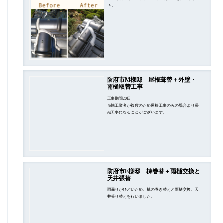
た。
防府市M様邸 屋根葺替＋外壁・
雨樋取替工事
工事期間20日
※施工業者が複数のため屋根工事のみの場合より長
期工事になることがございます。
防府市F様邸 棟巻替＋雨樋交換と
天井張替
雨漏りがひどいため、棟の巻き替えと雨樋交換、天
井張り替えを行いました。