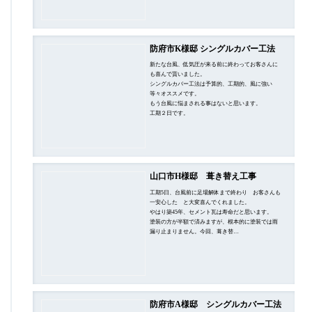
防府市K様邸 シングルカバー工法
新たな台風、低気圧が来る前に終わってお客さんに
も喜んで貰いました。
シングルカバー工法は予算的、工期的、風に強い
等々オススメです。
もう台風に悩まされる事はないと思います。
工期２日です。
山口市H様邸 葺き替え工事
工期5日、台風前に足場解体まで終わり お客さんも
一安心した と大変喜んでくれました。
やはり築45年、セメント瓦は寿命だと思います。
塗装の方が半額で済みますが、根本的に塗装では雨
漏り止まりません。今回、葺き替…
防府市A様邸 シングルカバー工法