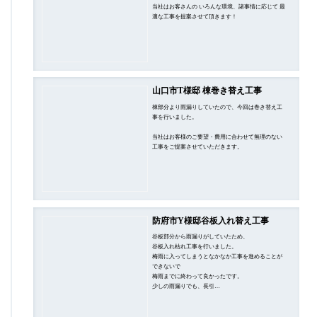
当社はお客さんの いろんな環境、諸事情に応じて 最
適な工事を提案させて頂きます！
山口市T様邸 棟巻き替え工事
棟部分より雨漏りしていたので、今回は巻き替え工
事を行いました。
当社はお客様のご要望・費用に合わせて無理のない
工事をご提案させていただきます。
防府市Y様邸谷板入れ替え工事
谷板部分から雨漏りがしていたため、
谷板入れ枯れ工事を行いました。
梅雨に入ってしまうとなかなか工事を進めることが
できないで
梅雨までに終わって良かったです。
少しの雨漏りでも、長引…