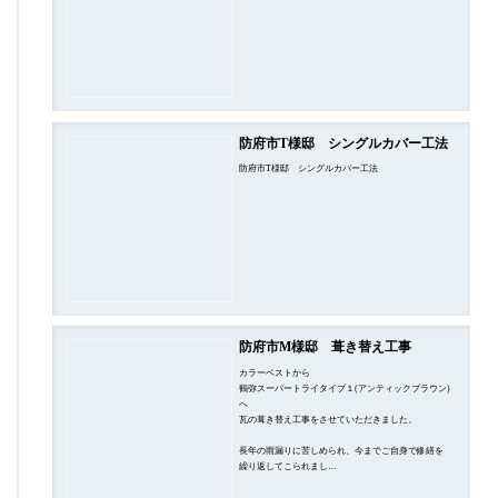
防府市T様邸 シングルカバー工法
防府市T様邸 シングルカバー工法
防府市M様邸 葺き替え工事
カラーベストから
鶴弥スーパートライタイプ１(アンティックブラウン)
へ
瓦の葺き替え工事をさせていただきました。
長年の雨漏りに苦しめられ、今までご自身で修繕を
繰り返してこられまし…