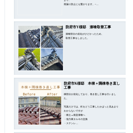
より、
雨漏り防止にも繋がります。<…
防府市Y様邸 漆喰取替工事
漆喰部分の劣化がひどかったため、
取替工事をしました。
防府市K様邸 本棟＋隅棟巻き直し
工事
棟部分が劣化しており、巻き直し工事を行いまし
た。
写真だけでは、何をどう工事したかぱっと見あまり
わからないですが
・棟土→南蛮漆喰へ
・強力棟タルキの交換
・ステンレ…