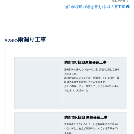
次の記事：
山口市I様邸 棟巻き替え+谷板入替工事
雨漏り工事
その他の
防府市U様邸屋根修繕工事
漆喰部分が痛んでいたので、全て剥がし新しく塗り
替えました。
現場の状態によりますが、雨漏りしている場合、最
低限の工事で修繕することができます。
少しの雨漏りでも、放置してしまうと木材から傷ん
でしまい、大掛かりな…
防府市K様邸 屋根修繕工事
現在居住してないらしく、いずれ解体する予定みた
いなのでとりあえず雨漏りしにくくする工事を行い
ました。