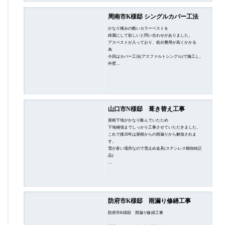
周南市K様邸 シングルカバー工法
かなり痛みの酷いカラーベストを
綺麗にして欲しいと問い合わせがありました。
アスベストが入っており、処分費用が高くかかる
為
今回はカバー工法(アスファルトシングル)で施工し、
外壁…
山口市N様邸 葺き替え工事
屋根下地がかなり傷んでいたため
下地補強までしっかり工事させていただきました。
これで後20年は屋根からの雨漏りから解放されま
す。
雪が多い場所なので雪止め金具(ステンレス鶴弥純正
品)
…
防府市K様邸 雨漏り修繕工事
防府市K様邸 雨漏り修繕工事