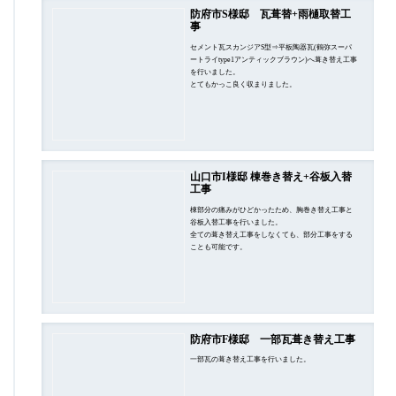
防府市S様邸 瓦葺替+雨樋取替工
事
セメント瓦スカンジアS型⇒平板陶器瓦(鶴弥スーパ
ートライtype1アンティックブラウン)へ葺き替え工事
を行いました。
とてもかっこ良く収まりました。
山口市I様邸 棟巻き替え+谷板入替
工事
棟部分の痛みがひどかったため、胸巻き替え工事と
谷板入替工事を行いました。
全ての葺き替え工事をしなくても、部分工事をする
ことも可能です。
防府市F様邸 一部瓦葺き替え工事
一部瓦の葺き替え工事を行いました。