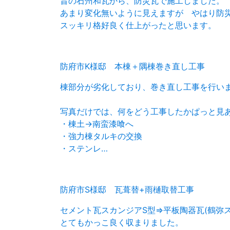
昔の石州和瓦から、防災瓦で施工しました。
あまり変化無いように見えますが やはり防
スッキリ格好良く仕上がったと思います。
防府市K様邸 本棟＋隅棟巻き直し工事
棟部分が劣化しており、巻き直し工事を行い
写真だけでは、何をどう工事したかぱっと見
・棟土→南蛮漆喰へ
・強力棟タルキの交換
・ステンレ…
防府市S様邸 瓦葺替+雨樋取替工事
セメント瓦スカンジアS型⇒平板陶器瓦(鶴弥ス
とてもかっこ良く収まりました。