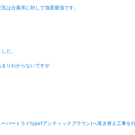
災瓦は台風等に対して強度最強です。
ました。
あまりわからないですが
ーパートライtype1アンティックブラウン)へ葺き替え工事を