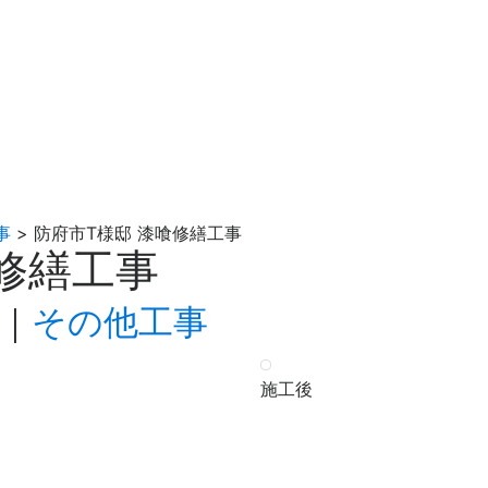
事
>
防府市T様邸 漆喰修繕工事
修繕工事
｜
その他工事
施工後