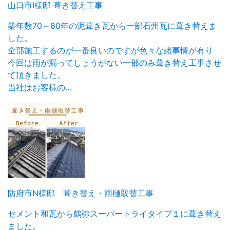
山口市I様邸 葺き替え工事
築年数70～80年の泥葺き瓦から一部石州瓦に葺き替えま
した。
全部施工するのが一番良いのですが色々な諸事情が有り
今回は雨が漏ってしょうがない一部のみ葺き替え工事させ
て頂きました。
当社はお客様の…
防府市N様邸 葺き替え・雨樋取替工事
セメント和瓦から鶴弥スーパートライタイプ１に葺き替え
ました。