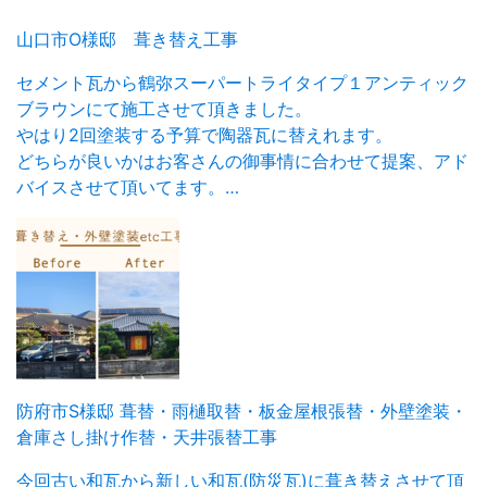
山口市O様邸 葺き替え工事
セメント瓦から鶴弥スーパートライタイプ１アンティック
ブラウンにて施工させて頂きました。
やはり2回塗装する予算で陶器瓦に替えれます。
どちらが良いかはお客さんの御事情に合わせて提案、アド
バイスさせて頂いてます。…
防府市S様邸 葺替・雨樋取替・板金屋根張替・外壁塗装・
倉庫さし掛け作替・天井張替工事
今回古い和瓦から新しい和瓦(防災瓦)に葺き替えさせて頂